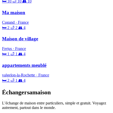
🛏 10
🛁 10
👥 10
Ma maison
Cugand · France
🛏 2
🛁 2
👥 4
Maison de village
Frejus · France
🛏 1
🛁 1
👥 4
appartements meublé
valgelon-la-Rochette · France
🛏 2
🛁 1
👥 4
Échangersamaison
L’échange de maison entre particuliers, simple et gratuit. Voyagez
autrement, partout dans le monde.