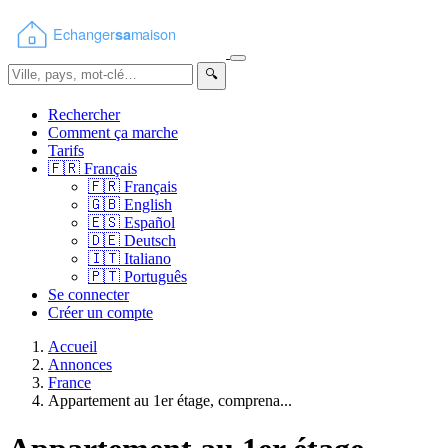
🔍
Rechercher
Comment ça marche
Tarifs
🇫🇷
Français
🇫🇷
Français
🇬🇧
English
🇪🇸
Español
🇩🇪
Deutsch
🇮🇹
Italiano
🇵🇹
Português
Se connecter
Créer un compte
Accueil
Annonces
France
Appartement au 1er étage, comprena...