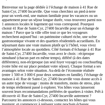
Bienvenue sur la page dédiée à l’échange de maison à 41 Rue de
Saint-Cyr, 27400 Incarville. Que vous cherchiez un pied-à-terre
pour un week-end, une maison familiale pour les vacances ou un
appartement pour un séjour longue durée, vous trouverez parmi nos
1 annonces locales le logement qui vous correspond. Pourquoi
choisir 41 Rue de Saint-Cyr, 27400 Incarville pour un échange de
maison ? Parce que la ville offre tout ce que les voyageurs
recherchent aujourd’hui : un patrimoine culturel riche, une scène
gastronomique vivante et des quartiers résidentiels accueillants. En
séjournant dans une vraie maison plutôt qu’à l’hôtel, vous vivez
l’atmosphère locale au quotidien. Côté formats d’échange à 41 Rue
de Saint-Cyr, 27400 Incarville, vous avez le choix : réciproque
simultané (chacun part en même temps), différé (à des dates
différentes), non-réciproque (un seul foyer voyage) ou couchsurfing
(votre hôte est sur place pendant votre séjour). Chaque format a ses
avantages selon votre situation. Au-delà de l’économie réalisée
(entre 1 500 et 3 000 € pour deux semaines en famille), l’échange de
maison à 41 Rue de Saint-Cyr, 27400 Incarville vous donne accès à
un autre type de voyage : moins de transferts, moins de stress, plus
de temps réellement passé à explorer. Vos hôtes vous laisseront
souvent leurs recommandations préférées de quartiers à visiter. Prêt à
découvrir 41 Rue de Saint-Cyr, 27400 Incarville autrement ?
Parcourez les annonces ci-dessous, contactez les hôtes qui vous
inspirent, et commencez à préparer votre prochain échange.