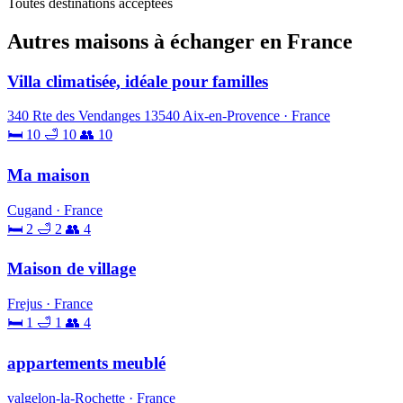
Toutes destinations acceptées
Autres maisons à échanger en France
Villa climatisée, idéale pour familles
340 Rte des Vendanges 13540 Aix-en-Provence · France
🛏 10
🛁 10
👥 10
Ma maison
Cugand · France
🛏 2
🛁 2
👥 4
Maison de village
Frejus · France
🛏 1
🛁 1
👥 4
appartements meublé
valgelon-la-Rochette · France