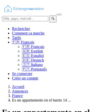
🔍
Rechercher
Comment ça marche
Tarifs
🇫🇷
Français
🇫🇷
Français
🇬🇧
English
🇪🇸
Español
🇩🇪
Deutsch
🇮🇹
Italiano
🇵🇹
Português
Se connecter
Créer un compte
Accueil
Annonces
France
Es un appartamento en el barrio 14 ...