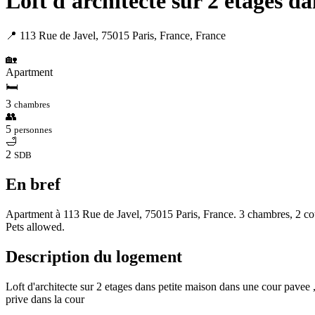
Loft d'architecte sur 2 etages dan
📍 113 Rue de Javel, 75015 Paris, France, France
🏡
Apartment
🛏
3
chambres
👥
5
personnes
🛁
2
SDB
En bref
Apartment à 113 Rue de Javel, 75015 Paris, France. 3 chambres, 2 cou
Pets allowed.
Description du logement
Loft d'architecte sur 2 etages dans petite maison dans une cour pave
prive dans la cour