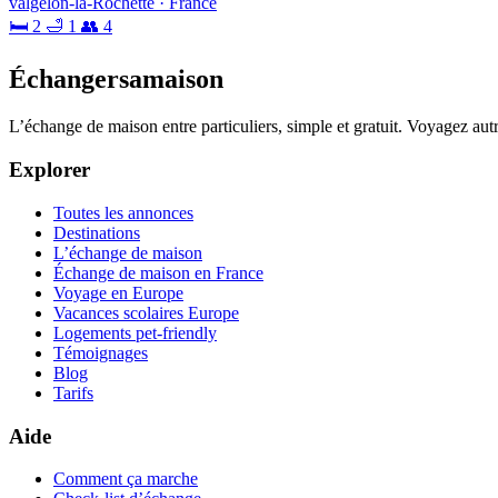
valgelon-la-Rochette · France
🛏 2
🛁 1
👥 4
Échangersamaison
L’échange de maison entre particuliers, simple et gratuit. Voyagez au
Explorer
Toutes les annonces
Destinations
L’échange de maison
Échange de maison en France
Voyage en Europe
Vacances scolaires Europe
Logements pet-friendly
Témoignages
Blog
Tarifs
Aide
Comment ça marche