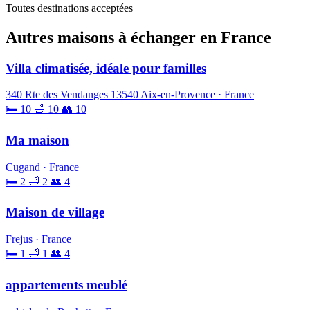
Toutes destinations acceptées
Autres maisons à échanger en France
Villa climatisée, idéale pour familles
340 Rte des Vendanges 13540 Aix-en-Provence · France
🛏 10
🛁 10
👥 10
Ma maison
Cugand · France
🛏 2
🛁 2
👥 4
Maison de village
Frejus · France
🛏 1
🛁 1
👥 4
appartements meublé