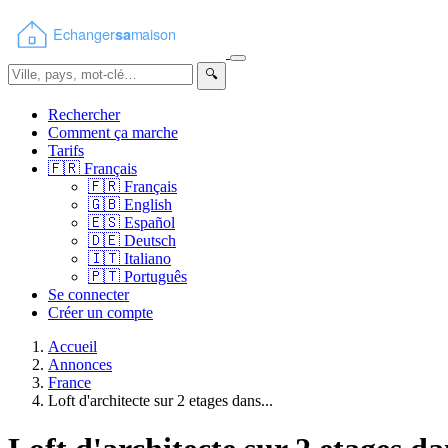
🔍
Rechercher
Comment ça marche
Tarifs
🇫🇷
Français
🇫🇷
Français
🇬🇧
English
🇪🇸
Español
🇩🇪
Deutsch
🇮🇹
Italiano
🇵🇹
Português
Se connecter
Créer un compte
Accueil
Annonces
France
Loft d'architecte sur 2 etages dans...