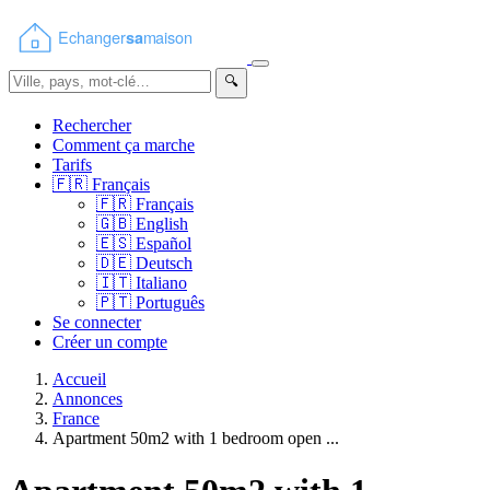
🔍
Rechercher
Comment ça marche
Tarifs
🇫🇷
Français
🇫🇷
Français
🇬🇧
English
🇪🇸
Español
🇩🇪
Deutsch
🇮🇹
Italiano
🇵🇹
Português
Se connecter
Créer un compte
Accueil
Annonces
France
Apartment 50m2 with 1 bedroom open ...