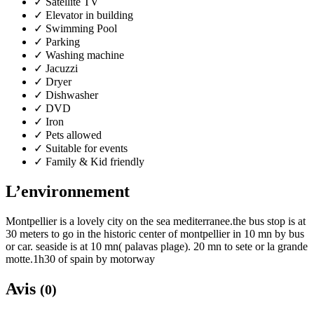
✓
Satellite TV
✓
Elevator in building
✓
Swimming Pool
✓
Parking
✓
Washing machine
✓
Jacuzzi
✓
Dryer
✓
Dishwasher
✓
DVD
✓
Iron
✓
Pets allowed
✓
Suitable for events
✓
Family & Kid friendly
L’environnement
Montpellier is a lovely city on the sea mediterranee.the bus stop is at
30 meters to go in the historic center of montpellier in 10 mn by bus
or car. seaside is at 10 mn( palavas plage). 20 mn to sete or la grande
motte.1h30 of spain by motorway
Avis
(0)