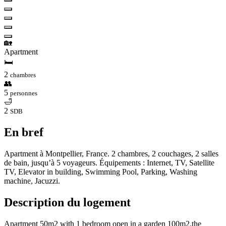
🏡
Apartment
🛏
2
chambres
👥
5
personnes
🛁
2
SDB
En bref
Apartment à Montpellier, France. 2 chambres, 2 couchages, 2 salles
de bain, jusqu’à 5 voyageurs. Équipements : Internet, TV, Satellite
TV, Elevator in building, Swimming Pool, Parking, Washing
machine, Jacuzzi.
Description du logement
Apartment 50m2 with 1 bedroom open in a garden 100m2.the