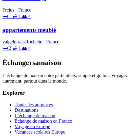
Frejus · France
🛏 1
🛁 1
👥 4
appartements meublé
valgelon-la-Rochette · France
🛏 2
🛁 1
👥 4
Échangersamaison
L’échange de maison entre particuliers, simple et gratuit. Voyagez
autrement, partout dans le monde.
Explorer
Toutes les annonces
Destinations
L’échange de maison
Échange de maison en France
Voyage en Europe
Vacances scolaires Europe