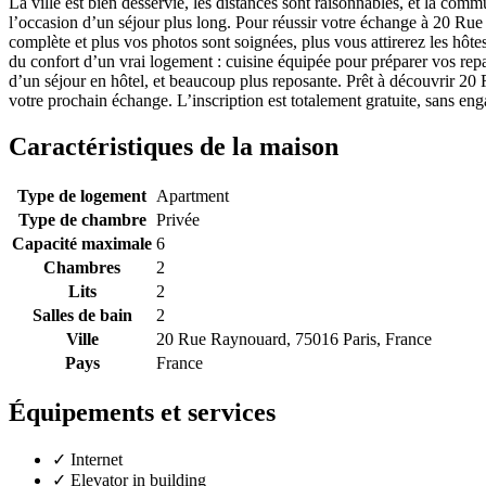
La ville est bien desservie, les distances sont raisonnables, et la comm
l’occasion d’un séjour plus long. Pour réussir votre échange à 20 Rue
complète et plus vos photos sont soignées, plus vous attirerez les hô
du confort d’un vrai logement : cuisine équipée pour préparer vos repa
d’un séjour en hôtel, et beaucoup plus reposante. Prêt à découvrir 2
votre prochain échange. L’inscription est totalement gratuite, sans en
Caractéristiques de la maison
Type de logement
Apartment
Type de chambre
Privée
Capacité maximale
6
Chambres
2
Lits
2
Salles de bain
2
Ville
20 Rue Raynouard, 75016 Paris, France
Pays
France
Équipements et services
✓
Internet
✓
Elevator in building