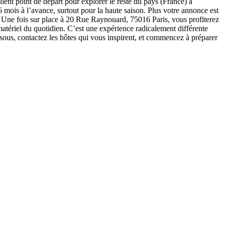
llent point de départ pour explorer le reste du pays (France) à
mois à l’avance, surtout pour la haute saison. Plus votre annonce est
. Une fois sur place à 20 Rue Raynouard, 75016 Paris, vous profiterez
matériel du quotidien. C’est une expérience radicalement différente
ous, contactez les hôtes qui vous inspirent, et commencez à préparer