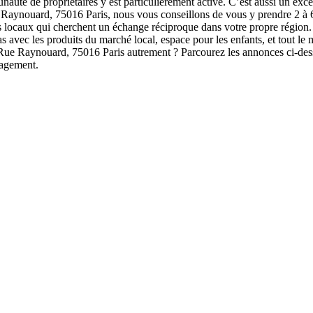
unauté de propriétaires y est particulièrement active. C’est aussi un exce
 Raynouard, 75016 Paris, nous vous conseillons de vous y prendre 2 à 6 
tes locaux qui cherchent un échange réciproque dans votre propre région
s avec les produits du marché local, espace pour les enfants, et tout le 
0 Rue Raynouard, 75016 Paris autrement ? Parcourez les annonces ci-dess
gagement.