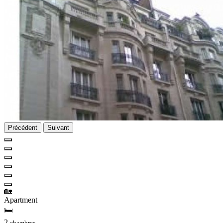
Précédent
Suivant
🏡
Apartment
🛏
2
chambres