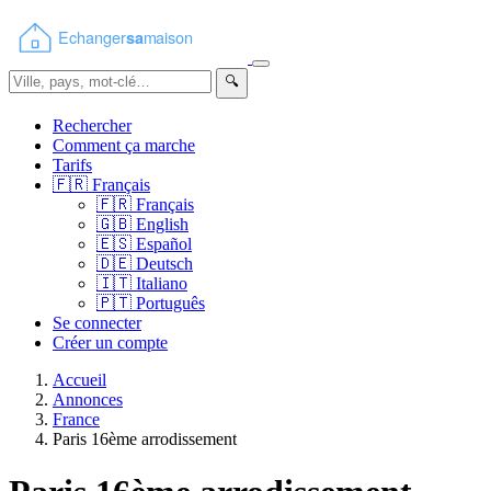
🔍
Rechercher
Comment ça marche
Tarifs
🇫🇷
Français
🇫🇷
Français
🇬🇧
English
🇪🇸
Español
🇩🇪
Deutsch
🇮🇹
Italiano
🇵🇹
Português
Se connecter
Créer un compte
Accueil
Annonces
France
Paris 16ème arrodissement