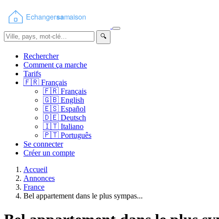
🔍
Rechercher
Comment ça marche
Tarifs
🇫🇷
Français
🇫🇷
Français
🇬🇧
English
🇪🇸
Español
🇩🇪
Deutsch
🇮🇹
Italiano
🇵🇹
Português
Se connecter
Créer un compte
Accueil
Annonces
France
Bel appartement dans le plus sympas...