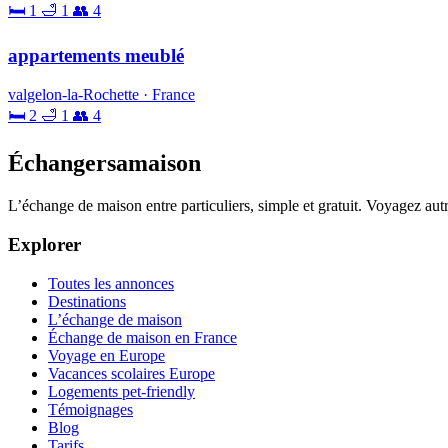
🛏 1
🛁 1
👥 4
appartements meublé
valgelon-la-Rochette · France
🛏 2
🛁 1
👥 4
Échangersamaison
L’échange de maison entre particuliers, simple et gratuit. Voyagez au
Explorer
Toutes les annonces
Destinations
L’échange de maison
Échange de maison en France
Voyage en Europe
Vacances scolaires Europe
Logements pet-friendly
Témoignages
Blog
Tarifs