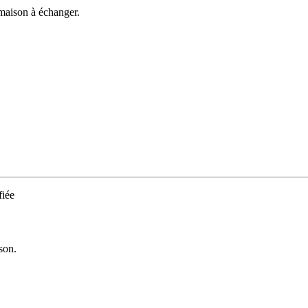
 maison à échanger.
iée
son.