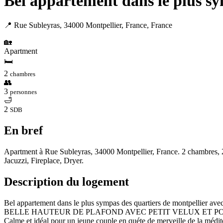
Bel appartement dans le plus sy
📍 Rue Subleyras, 34000 Montpellier, France, France
🏡
Apartment
🛏
2
chambres
👥
3
personnes
🛁
2
SDB
En bref
Apartment à Rue Subleyras, 34000 Montpellier, France. 2 chambres, 2 c
Jacuzzi, Fireplace, Dryer.
Description du logement
Bel appartement dans le plus sympas des quartiers de montpellier avec
BELLE HAUTEUR DE PLAFOND AVEC PETIT VELUX ET POUTRE EN BO
Calme et idéal pour un jeune couple en quéte de merveille de la médi