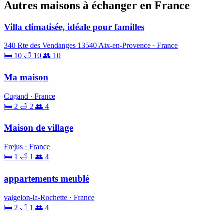
Autres maisons à échanger en France
Villa climatisée, idéale pour familles
340 Rte des Vendanges 13540 Aix-en-Provence · France
🛏 10
🛁 10
👥 10
Ma maison
Cugand · France
🛏 2
🛁 2
👥 4
Maison de village
Frejus · France
🛏 1
🛁 1
👥 4
appartements meublé
valgelon-la-Rochette · France
🛏 2
🛁 1
👥 4