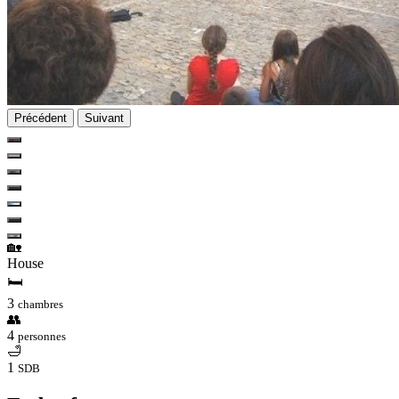
Précédent
Suivant
🏡
House
🛏
3
chambres
👥
4
personnes
🛁
1
SDB