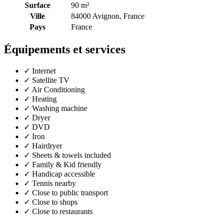
Surface
90 m²
Ville
84000 Avignon, France
Pays
France
Équipements et services
✓
Internet
✓
Satellite TV
✓
Air Conditioning
✓
Heating
✓
Washing machine
✓
Dryer
✓
DVD
✓
Iron
✓
Hairdryer
✓
Sheets & towels included
✓
Family & Kid friendly
✓
Handicap accessible
✓
Tennis nearby
✓
Close to public transport
✓
Close to shops
✓
Close to restaurants