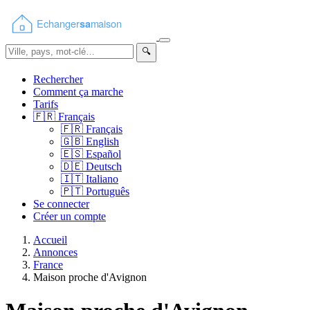
🔍
Rechercher
Comment ça marche
Tarifs
🇫🇷
Français
🇫🇷
Français
🇬🇧
English
🇪🇸
Español
🇩🇪
Deutsch
🇮🇹
Italiano
🇵🇹
Português
Se connecter
Créer un compte
Accueil
Annonces
France
Maison proche d'Avignon