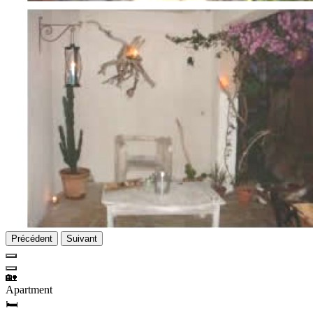
Précédent
Suivant
🏡
Apartment
🛏