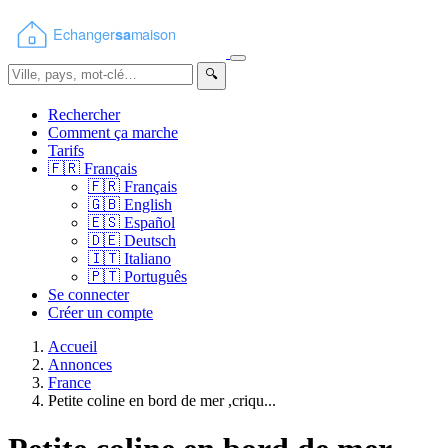
🔍
Rechercher
Comment ça marche
Tarifs
🇫🇷
Français
🇫🇷
Français
🇬🇧
English
🇪🇸
Español
🇩🇪
Deutsch
🇮🇹
Italiano
🇵🇹
Português
Se connecter
Créer un compte
Accueil
Annonces
France
Petite coline en bord de mer ,criqu...