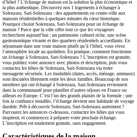
d’hôtel ? L’échange de maison est la solution la plus économique et
la plus authentique. Découvrez nos 1 logements à échanger à
Solenzara, Sari-Solenzara : des appartements en centre-ville aux
maisons résidentielles à quelques minutes du cœur historique.
Pourquoi choisir Solenzara, Sari-Solenzara pour un échange de
maison ? Parce que la ville offre tout ce que les voyageurs
recherchent aujourd’hui : un patrimoine culturel riche, une scène
gastronomique vivante et des quartiers résidentiels accueillants. En
séjournant dans une vraie maison plutôt qu’à l’hôtel, vous vivez
l’atmosphère locale au quotidien. En pratique, comment fonctionne
un échange à Solenzara, Sari-Solenzara ? L’inscription est gratuite,
vous publiez votre annonce avec photos et description, puis vous
contactez les hôtes de Solenzara, Sari-Solenzara via notre
messagerie sécurisée. Les modalités (dates, accès, ménage, animaux)
sont discutées librement entre les deux familles. Beaucoup de nos
membres qui ont échangé à Solenzara, Sari-Solenzara reviennent
dans la communauté pour planifier d’autres séjours en France ou
ailleurs en Europe. C’est l’un des grands plaisirs de la formule : une
fois la confiance installée, l’échange devient une habitude de voyage
durable. Prêt à découvrir Solenzara, Sari-Solenzara autrement ?
Parcourez les annonces ci-dessous, contactez les hôtes qui vous
inspirent, et commencez à préparer votre prochain échange.
L’inscription est totalement gratuite, sans engagement.
Caractéristiques de la maison