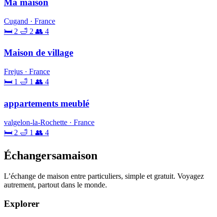
Ma maison
Cugand · France
🛏 2
🛁 2
👥 4
Maison de village
Frejus · France
🛏 1
🛁 1
👥 4
appartements meublé
valgelon-la-Rochette · France
🛏 2
🛁 1
👥 4
Échangersamaison
L’échange de maison entre particuliers, simple et gratuit. Voyagez
autrement, partout dans le monde.
Explorer