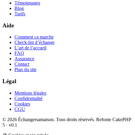
Témoignages
Blog
Tarifs
Aide
Comment ça marche
Check-list d’échange
L’art de l’accueil
FAQ
Assurance
Contact
Plan du site
Légal
Mentions légales
Confidentialité
Cookies
CGU
© 2026 Échangersamaison. Tous droits réservés.
Refonte CakePHP
5 · v0.1