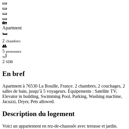
🏡
Apartment
🛏
2
chambres
👥
5
personnes
🛁
2
SDB
En bref
Apartment à 76530 La Bouille, France. 2 chambres, 2 couchages, 2
salles de bain, jusqu’à 5 voyageurs. Équipements : Satellite TV,
Elevator in building, Swimming Pool, Parking, Washing machine,
Jacuzzi, Dryer, Pets allowed.
Description du logement
Voici un appartement en rez-de-chaussée avec terrasse et jardin.