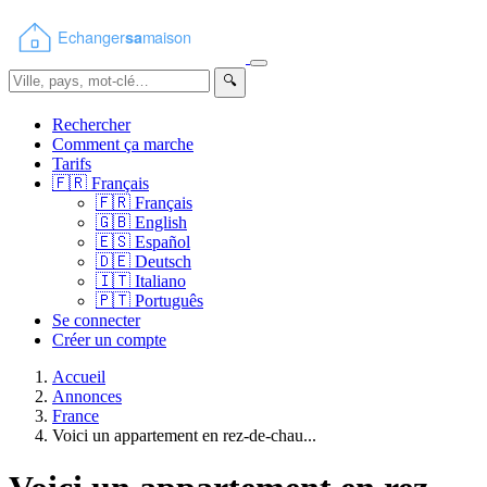
🔍
Rechercher
Comment ça marche
Tarifs
🇫🇷
Français
🇫🇷
Français
🇬🇧
English
🇪🇸
Español
🇩🇪
Deutsch
🇮🇹
Italiano
🇵🇹
Português
Se connecter
Créer un compte
Accueil
Annonces
France
Voici un appartement en rez-de-chau...