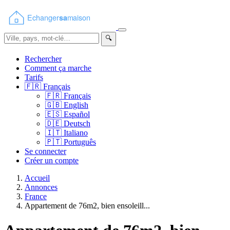
🔍
Rechercher
Comment ça marche
Tarifs
🇫🇷
Français
🇫🇷
Français
🇬🇧
English
🇪🇸
Español
🇩🇪
Deutsch
🇮🇹
Italiano
🇵🇹
Português
Se connecter
Créer un compte
Accueil
Annonces
France
Appartement de 76m2, bien ensoleill...