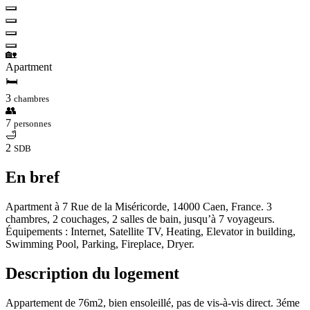
🏡
Apartment
🛏
3
chambres
👥
7
personnes
🛁
2
SDB
En bref
Apartment à 7 Rue de la Miséricorde, 14000 Caen, France. 3
chambres, 2 couchages, 2 salles de bain, jusqu’à 7 voyageurs.
Équipements : Internet, Satellite TV, Heating, Elevator in building,
Swimming Pool, Parking, Fireplace, Dryer.
Description du logement
Appartement de 76m2, bien ensoleillé, pas de vis-à-vis direct. 3éme