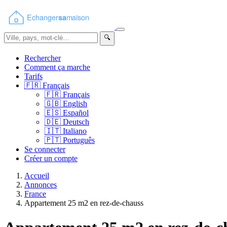
🔍
Rechercher
Comment ça marche
Tarifs
🇫🇷
Français
🇫🇷
Français
🇬🇧
English
🇪🇸
Español
🇩🇪
Deutsch
🇮🇹
Italiano
🇵🇹
Português
Se connecter
Créer un compte
Accueil
Annonces
France
Appartement 25 m2 en rez-de-chauss