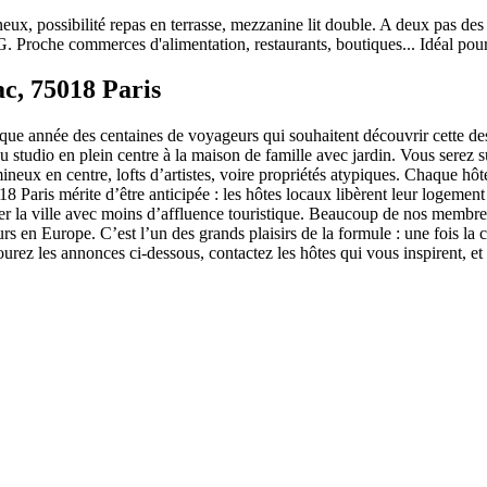
, possibilité repas en terrasse, mezzanine lit double. A deux pas des 
 Proche commerces d'alimentation, restaurants, boutiques... Idéal pour
c, 75018 Paris
ue année des centaines de voyageurs qui souhaitent découvrir cette de
 studio en plein centre à la maison de famille avec jardin. Vous serez 
neux en centre, lofts d’artistes, voire propriétés atypiques. Chaque hôte
Paris mérite d’être anticipée : les hôtes locaux libèrent leur logement
siter la ville avec moins d’affluence touristique. Beaucoup de nos memb
rs en Europe. C’est l’un des grands plaisirs de la formule : une fois la
rez les annonces ci-dessous, contactez les hôtes qui vous inspirent, e