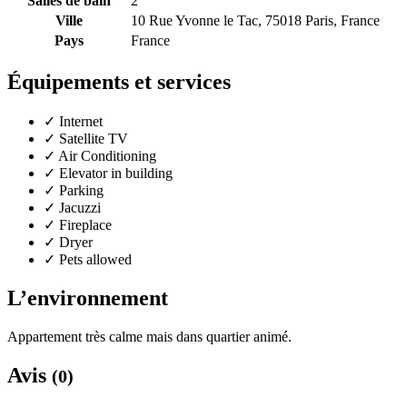
Salles de bain
2
Ville
10 Rue Yvonne le Tac, 75018 Paris, France
Pays
France
Équipements et services
✓
Internet
✓
Satellite TV
✓
Air Conditioning
✓
Elevator in building
✓
Parking
✓
Jacuzzi
✓
Fireplace
✓
Dryer
✓
Pets allowed
L’environnement
Appartement très calme mais dans quartier animé.
Avis
(0)