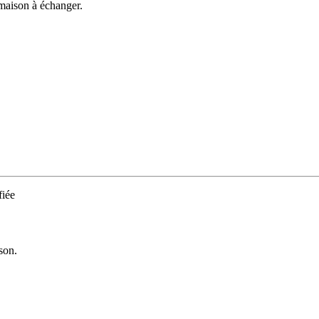
 maison à échanger.
iée
son.