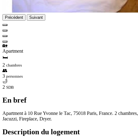
Précédent
Suivant
🏡
Apartment
🛏
2
chambres
👥
3
personnes
🛁
2
SDB
En bref
Apartment à 10 Rue Yvonne le Tac, 75018 Paris, France. 2 chambres, 2 
Jacuzzi, Fireplace, Dryer.
Description du logement