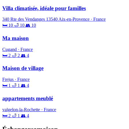
Villa climatisée, idéale pour familles
340 Rte des Vendanges 13540 Aix-en-Provence · France
🛏 10
🛁 10
👥 10
Ma maison
Cugand · France
🛏 2
🛁 2
👥 4
Maison de village
Frejus · France
🛏 1
🛁 1
👥 4
appartements meublé
valgelon-la-Rochette · France
🛏 2
🛁 1
👥 4