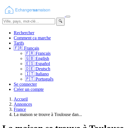
🔍
Rechercher
Comment ça marche
Tarifs
🇫🇷
Français
🇫🇷
Français
🇬🇧
English
🇪🇸
Español
🇩🇪
Deutsch
🇮🇹
Italiano
🇵🇹
Português
Se connecter
Créer un compte
Accueil
Annonces
France
La maison se trouve à Toulouse dan...