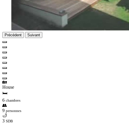
Précédent
Suivant
🏡
House
🛏
6
chambres
👥
9
personnes
🛁
3
SDB