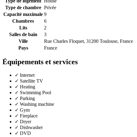
Type de logement
House
Type de chambre
Privée
Capacité maximale
9
Chambres
6
Lits
2
Salles de bain
3
Ville
Rue Charles Floquet, 31200 Toulouse, France
Pays
France
Équipements et services
✓
Internet
✓
Satellite TV
✓
Heating
✓
Swimming Pool
✓
Parking
✓
Washing machine
✓
Gym
✓
Fireplace
✓
Dryer
✓
Dishwasher
✓
DVD