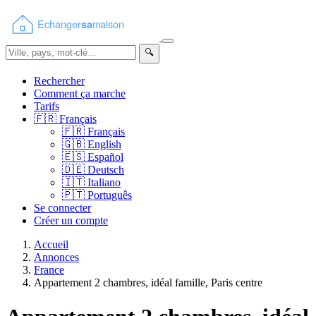
🔍
Rechercher
Comment ça marche
Tarifs
🇫🇷
Français
🇫🇷
Français
🇬🇧
English
🇪🇸
Español
🇩🇪
Deutsch
🇮🇹
Italiano
🇵🇹
Português
Se connecter
Créer un compte
Accueil
Annonces
France
Appartement 2 chambres, idéal famille, Paris centre