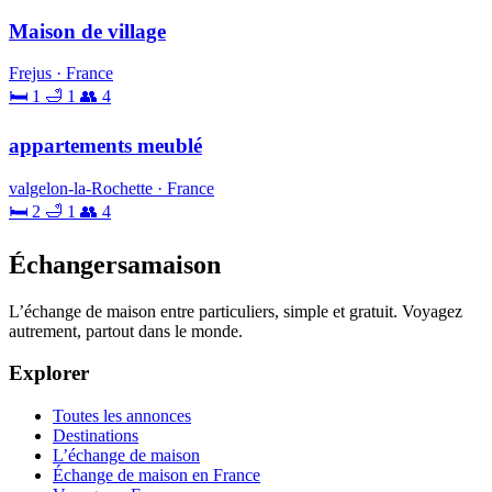
Maison de village
Frejus · France
🛏 1
🛁 1
👥 4
appartements meublé
valgelon-la-Rochette · France
🛏 2
🛁 1
👥 4
Échangersamaison
L’échange de maison entre particuliers, simple et gratuit. Voyagez
autrement, partout dans le monde.
Explorer
Toutes les annonces
Destinations
L’échange de maison
Échange de maison en France