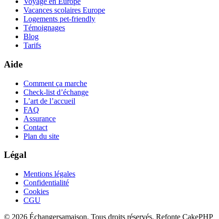
Voyage en Europe
Vacances scolaires Europe
Logements pet-friendly
Témoignages
Blog
Tarifs
Aide
Comment ça marche
Check-list d’échange
L’art de l’accueil
FAQ
Assurance
Contact
Plan du site
Légal
Mentions légales
Confidentialité
Cookies
CGU
© 2026 Échangersamaison. Tous droits réservés.
Refonte CakePHP