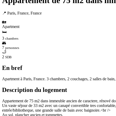
Appartement de 75 m2 dans imm
📍 Paris, France, France
🏡
Apartment
🛏
3
chambres
👥
7
personnes
🛁
2
SDB
En bref
Apartment à Paris, France. 3 chambres, 2 couchages, 2 salles de bain,
Description du logement
Appartement de 75 m2 dans immeuble ancien de caractere, rénové donnan
Un vaste séjour de 33 m2 avec un canapé convertible tres confortable
entrée/bibliotheque, une grande salle de bain avec baignoire.<br />
Au sol, plancher ancien et tommettes.