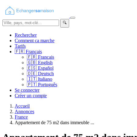
🔍
Rechercher
Comment ça marche
Tarifs
🇫🇷
Français
🇫🇷
Français
🇬🇧
English
🇪🇸
Español
🇩🇪
Deutsch
🇮🇹
Italiano
🇵🇹
Português
Se connecter
Créer un compte
Accueil
Annonces
France
Appartement de 75 m2 dans immeuble ...