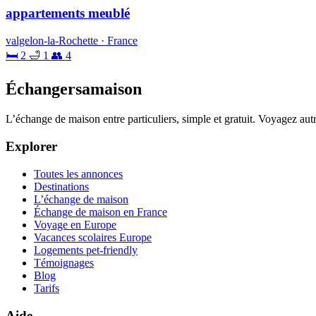
appartements meublé
valgelon-la-Rochette · France
🛏 2
🛁 1
👥 4
Échangersamaison
L’échange de maison entre particuliers, simple et gratuit. Voyagez au
Explorer
Toutes les annonces
Destinations
L’échange de maison
Échange de maison en France
Voyage en Europe
Vacances scolaires Europe
Logements pet-friendly
Témoignages
Blog
Tarifs
Aide