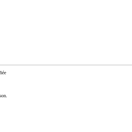
iée
son.