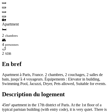
🏡
Apartment
🛏
2
chambres
👥
4
personnes
🛁
2
SDB
En bref
Apartment à Paris, France. 2 chambres, 2 couchages, 2 salles de
bain, jusqu’à 4 voyageurs. Équipements : Elevator in building,
Swimming Pool, Jacuzzi, Dryer, Pets allowed, Suitable for events.
Description du logement
45m² apartment in the 17th district of Paris. At the 1st floor of a
typical parisian building (with entry code), it is very quiet. There is