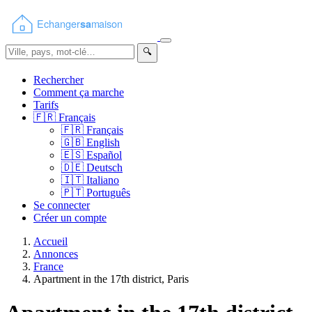
🔍
Rechercher
Comment ça marche
Tarifs
🇫🇷
Français
🇫🇷
Français
🇬🇧
English
🇪🇸
Español
🇩🇪
Deutsch
🇮🇹
Italiano
🇵🇹
Português
Se connecter
Créer un compte
Accueil
Annonces
France
Apartment in the 17th district, Paris