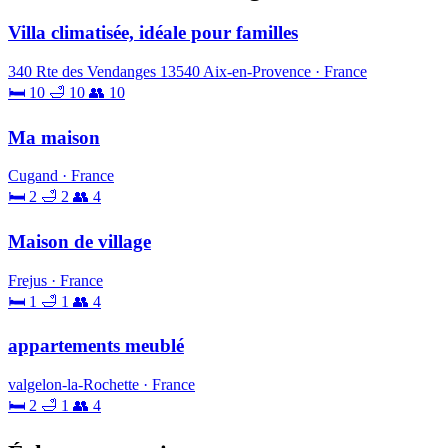
Villa climatisée, idéale pour familles
340 Rte des Vendanges 13540 Aix-en-Provence · France
🛏 10
🛁 10
👥 10
Ma maison
Cugand · France
🛏 2
🛁 2
👥 4
Maison de village
Frejus · France
🛏 1
🛁 1
👥 4
appartements meublé
valgelon-la-Rochette · France
🛏 2
🛁 1
👥 4