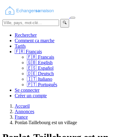
🔍
Rechercher
Comment ça marche
Tarifs
🇫🇷
Français
🇫🇷
Français
🇬🇧
English
🇪🇸
Español
🇩🇪
Deutsch
🇮🇹
Italiano
🇵🇹
Português
Se connecter
Créer un compte
Accueil
Annonces
France
Ponlat-Taillebourg est un village