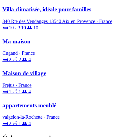
Villa climatisée, idéale pour familles
340 Rte des Vendanges 13540 Aix-en-Provence · France
🛏 10
🛁 10
👥 10
Ma maison
Cugand · France
🛏 2
🛁 2
👥 4
Maison de village
Frejus · France
🛏 1
🛁 1
👥 4
appartements meublé
valgelon-la-Rochette · France
🛏 2
🛁 1
👥 4