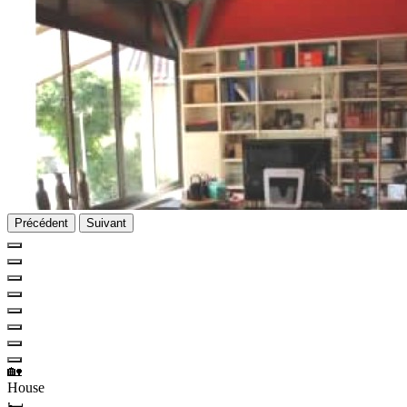
Précédent
Suivant
🏡
House
🛏