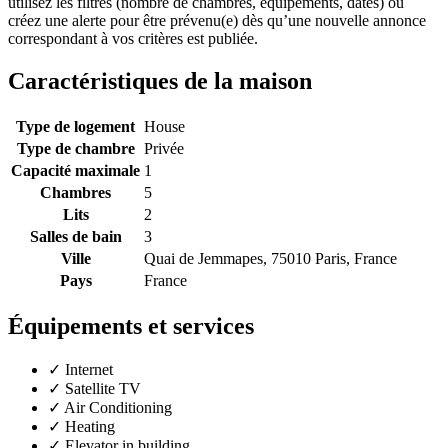
utilisez les filtres (nombre de chambres, équipements, dates) ou
créez une alerte pour être prévenu(e) dès qu’une nouvelle annonce
correspondant à vos critères est publiée.
Caractéristiques de la maison
Type de logement
House
Type de chambre
Privée
Capacité maximale
1
Chambres
5
Lits
2
Salles de bain
3
Ville
Quai de Jemmapes, 75010 Paris, France
Pays
France
Équipements et services
✓
Internet
✓
Satellite TV
✓
Air Conditioning
✓
Heating
✓
Elevator in building