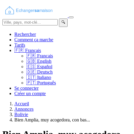
🔍
Rechercher
Comment ça marche
Tarifs
🇫🇷
Français
🇫🇷
Français
🇬🇧
English
🇪🇸
Español
🇩🇪
Deutsch
🇮🇹
Italiano
🇵🇹
Português
Se connecter
Créer un compte
Accueil
Annonces
Bolivie
Bien Amplia, muy acogedora, con bas...